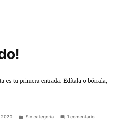
do!
 es tu primera entrada. Edítala o bórrala,
o 2020
Sin categoría
1 comentario